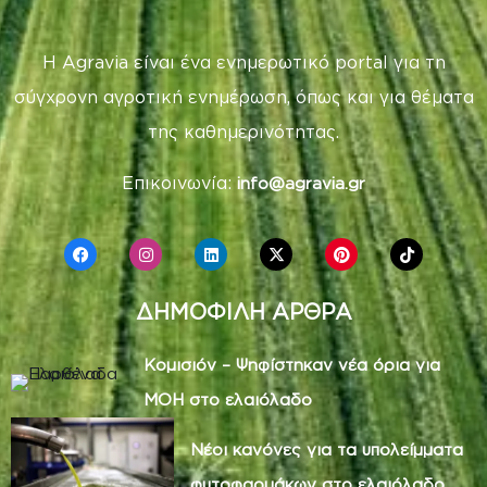
Η Agravia είναι ένα ενημερωτικό portal για τη
σύγχρονη αγροτική ενημέρωση, όπως και για θέματα
της καθημερινότητας.
Επικοινωνία:
info@agravia.gr
ΔΗΜΟΦΙΛΗ ΑΡΘΡΑ
Κομισιόν – Ψηφίστηκαν νέα όρια για
MOH στο ελαιόλαδο
Νέοι κανόνες για τα υπολείμματα
φυτοφαρμάκων στο ελαιόλαδο