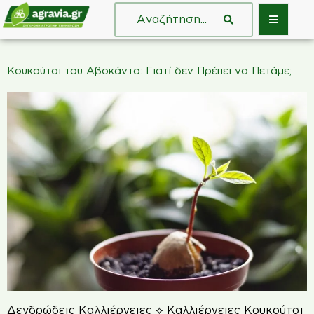
Κουκούτσι του Αβοκάντο: Γιατί δεν Πρέπει να Πετάμε;
Δενδρώδεις Καλλιέργειες ⟡ Καλλιέργειες Κουκούτσι