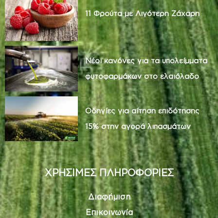
11 Φρούτα με Λιγότερη Ζάχαρη
Νέοι κανόνες για τα υπολείμματα
φυτοφαρμάκων στο ελαιόλαδο
Οδηγίες για αίτηση επιδότησης
15% στην αγορά λιπασμάτων
ΧΡΗΣΙΜΕΣ ΠΛΗΡΟΦΟΡΙΕΣ
Διαφήμιση
Επικοινωνία