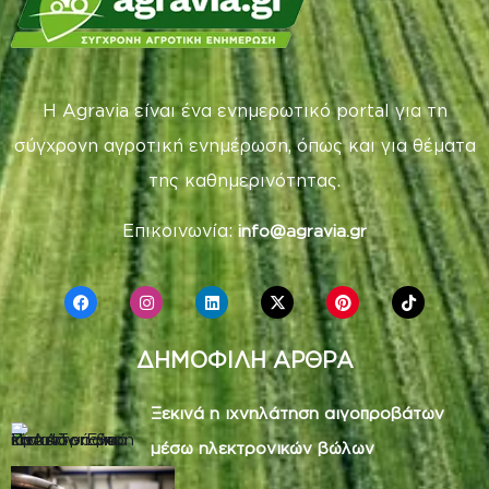
Η Agravia είναι ένα ενημερωτικό portal για τη
σύγχρονη αγροτική ενημέρωση, όπως και για θέματα
της καθημερινότητας.
Επικοινωνία:
info@agravia.gr
ΔΗΜΟΦΙΛΗ ΑΡΘΡΑ
Ξεκινά η ιχνηλάτηση αιγοπροβάτων
μέσω ηλεκτρονικών βώλων