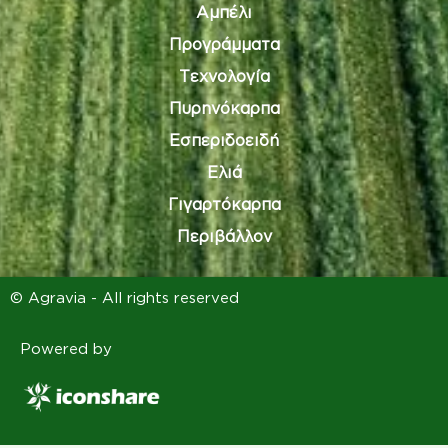
Αμπέλι
Προγράμματα
Τεχνολογία
Πυρηνόκαρπα
Εσπεριδοειδή
Ελιά
Γιγαρτόκαρπα
Περιβάλλον
© Agravia - All rights reserved
Powered by