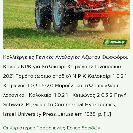
Καλλιέργειες Γενικές Αναλογίες Αζώτου Φωσφόρου
Καλίου NPK για Καλοκαίρι Χειμώνα 12 Ιανουαρίου
2021 Τομάτα (ώριμο στάδιο) N P K Καλοκαίρι 1 0,2 1
Χειμώνας 1 0,3 1,5-2,0 Μαρούλι και άλλα φυλλώδη
λαχανικά Καλοκαίρι 1 0,2 1 Χειμώνας 2 0,3 2 Πηγή:
Schwarz, M., Guide to Commercial Hydroponics,
Israel University Press, Jerusalem, 1968, p. […]
Οι Κυριότερες Τροφοπενίες Εσπεριδοειδών