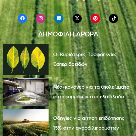
ΔΗΜΟΦΙΛΗ ΑΡΘΡΑ
Οι Κυριότερες Τροφοπενίες
Εσπεριδοειδών
Νέοι κανόνες για τα υπολείμματα
φυτοφαρμάκων στο ελαιόλαδο
Οδηγίες για αίτηση επιδότησης
15% στην αγορά λιπασμάτων