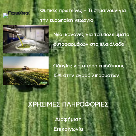
Φυτικές πρωτεΐνες – Τι σημαίνουν για
την ευρωπαϊκή γεωργία
Νέοι κανόνες για τα υπολείμματα
φυτοφαρμάκων στο ελαιόλαδο
Οδηγίες για αίτηση επιδότησης
15% στην αγορά λιπασμάτων
ΧΡΗΣΙΜΕΣ ΠΛΗΡΟΦΟΡΙΕΣ
Διαφήμιση
Επικοινωνία