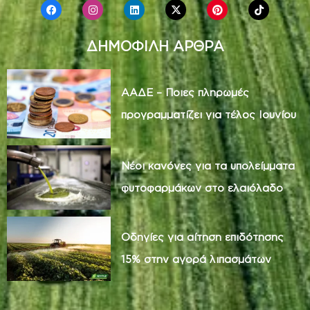
ΔΗΜΟΦΙΛΗ ΑΡΘΡΑ
ΑΑΔΕ – Ποιες πληρωμές
προγραμματίζει για τέλος Ιουνίου
Νέοι κανόνες για τα υπολείμματα
φυτοφαρμάκων στο ελαιόλαδο
Οδηγίες για αίτηση επιδότησης
15% στην αγορά λιπασμάτων