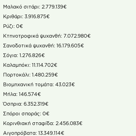
Μαλακό σιτάρι: 2.779.139€
Κριθάρι: 3.916.875€
Ρύζι: 0€
Κτηνοτροφικά ψυχανθή: 7.072.980€
Σανοδοτικά ψυχανθή: 16.179.605€
Σόγια: 1.276.826€
Καλαµπόκι: 11.114.702€
Πορτοκάλι: 1.480.259€
Βιοµηχανική τοµάτα: 43.023€
Μήλα: 146.574€
Όσπρια: 6.352.319€
Σπόροι σποράς: 0€
Κορινθιακή σταφίδα: 2.456.083€
Αιγοπρόβατα: 13.349.114€