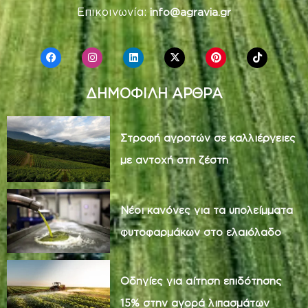
Επικοινωνία:
info@agravia.gr
ΔΗΜΟΦΙΛΗ ΑΡΘΡΑ
Στροφή αγροτών σε καλλιέργειες
με αντοχή στη ζέστη
Νέοι κανόνες για τα υπολείμματα
φυτοφαρμάκων στο ελαιόλαδο
Οδηγίες για αίτηση επιδότησης
15% στην αγορά λιπασμάτων