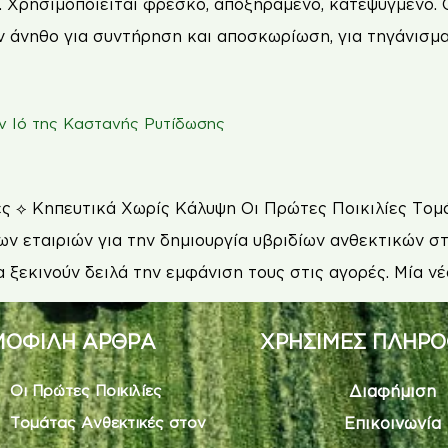
 Χρησιμοποιείται φρέσκο, αποξηραμένο, κατεψυγμένο. Ο
ν άνηθο για συντήρηση και αποσκωρίωση, για τηγάνισμ
ον Ιό της Καστανής Ρυτίδωσης
ς ⟡ Κηπευτικά Χωρίς Κάλυψη Οι Πρώτες Ποικιλίες Τομ
ν εταιριών για την δημιουργία υβριδίων ανθεκτικών σ
να ξεκινούν δειλά την εμφάνιση τους στις αγορές. Μία νέ
ΟΦΙΛΗ ΑΡΘΡΑ
ΧΡΗΣΙΜΕΣ ΠΛΗΡΟ
Οι Πρώτες Ποικιλίες
Διαφήμιση
Τομάτας Ανθεκτικές στον
Επικοινωνία