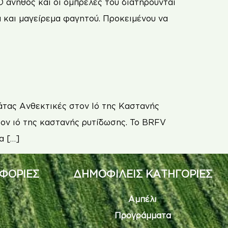
 άνηθος και οι ομπρέλες του διατηρούνται
α και μαγείρεμα φαγητού. Προκειμένου να
άτας Ανθεκτικές στον Ιό της Καστανής
τον ιό της καστανής ρυτίδωσης. To BRFV
α […]
ΦΟΡΙΕΣ
ΔΗΜΟΦΙΛΕΙΣ ΚΑΤΗΓΟΡΙΕΣ
Αμπέλι
Προγράμματα