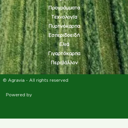
Προγράμματα
Τεχνολογία
Πυρηνόκαρπα
Εσπεριδοειδή
Ελιά
Γιγαρτόκαρπα
Περιβάλλον
© Agravia - All rights reserved
Powered by