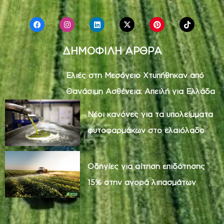
ΔΗΜΟΦΙΛΗ ΑΡΘΡΑ
Ελιές στη Μεσόγειο Χτυπήθηκαν από
Θανάσιμη Ασθένεια: Απειλή για Ελλάδα
Νέοι κανόνες για τα υπολείμματα
φυτοφαρμάκων στο ελαιόλαδο
Οδηγίες για αίτηση επιδότησης
15% στην αγορά λιπασμάτων