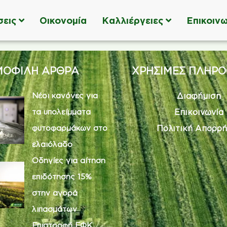
σεις
Οικονομία
Καλλιέργειες
Επικοινω
ΟΦΙΛΗ ΑΡΘΡΑ
ΧΡΗΣΙΜΕΣ ΠΛΗΡΟ
Νέοι κανόνες για
Διαφήμιση
τα υπολείμματα
Επικοινωνία
φυτοφαρμάκων στο
Πολιτική Απορρή
ελαιόλαδο
Οδηγίες για αίτηση
επιδότησης 15%
στην αγορά
λιπασμάτων
Επιστροφή ΕΦΚ