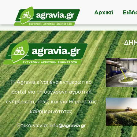
Αρχική
Ειδή
ΔΗΜ
Η Agravia είναι ένα ενημερωτικό
portal για τη σύγχρονη αγροτική
ενημέρωση, όπως και για θέματα της
καθημερινότητας.
Επικοινωνία:
info@agravia.gr