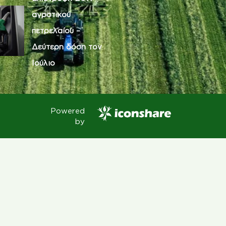
αγροτικού
πετρελαίου –
Δεύτερη δόση τον
Ιούλιο
Powered
by