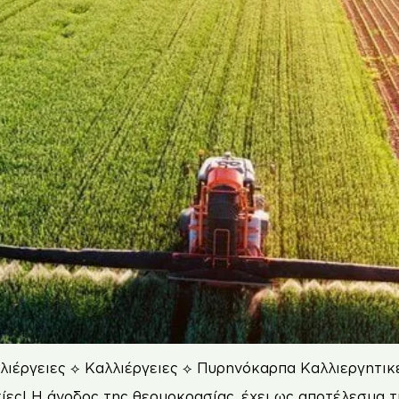
ιέργειες ⟡ Καλλιέργειες ⟡ Πυρηνόκαρπα Καλλιεργητικέ
ασίες! Η άνοδος της θερμοκρασίας, έχει ως αποτέλεσμα