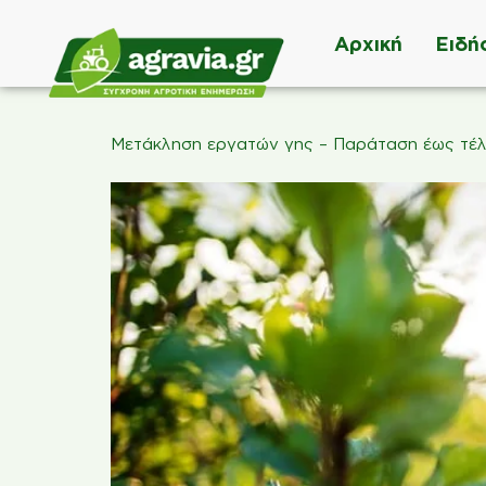
Αρχική
Ειδή
Μετάκληση εργατών γης – Παράταση έως τέ