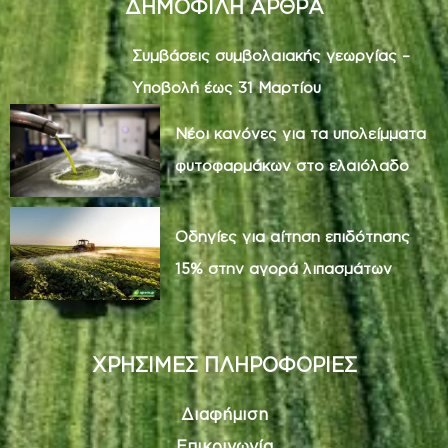
ΔΗΜΟΦΙΛΗ ΑΡΘΡΑ
Συμβάσεις συμβολαιακής γεωργίας –
Υποβολή έως 31 Μαρτίου
Νέοι κανόνες για τα υπολείμματα
φυτοφαρμάκων στο ελαιόλαδο
Οδηγίες για αίτηση επιδότησης
15% στην αγορά λιπασμάτων
ΧΡΗΣΙΜΕΣ ΠΛΗΡΟΦΟΡΙΕΣ
Διαφήμιση
Επικοινωνία