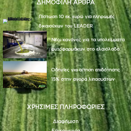
ΔΗΜΟΦΙΛΗ ΑΡΘΡΑ
Πίστωση 10 εκ. ευρώ για πληρωμές
δικαιούχων του LEADER
Νέοι κανόνες για τα υπολείμματα
φυτοφαρμάκων στο ελαιόλαδο
Οδηγίες για αίτηση επιδότησης
15% στην αγορά λιπασμάτων
ΧΡΗΣΙΜΕΣ ΠΛΗΡΟΦΟΡΙΕΣ
Διαφήμιση
Επικοινωνία