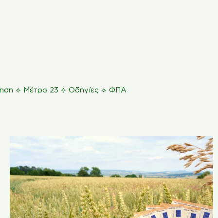
⟡
⟡
⟡
τηση
Μέτρο 23
Οδηγίες
ΦΠΑ