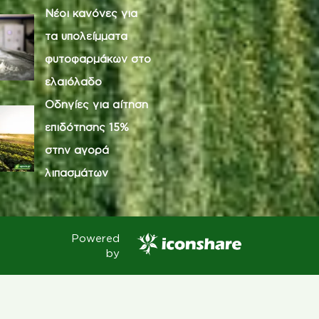
Νέοι κανόνες για
τα υπολείμματα
φυτοφαρμάκων στο
ελαιόλαδο
Οδηγίες για αίτηση
επιδότησης 15%
στην αγορά
λιπασμάτων
Powered
by