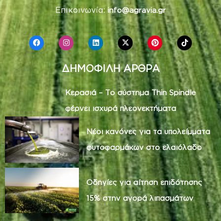
Επικοινωνία:
info@agravia.gr
ΔΗΜΟΦΙΛΗ ΑΡΘΡΑ
Κερασιά – Το σύστημα Thin Spindle
φέρνει ισχυρά πλεονεκτήματα
Νέοι κανόνες για τα υπολείμματα
φυτοφαρμάκων στο ελαιόλαδο
Οδηγίες για αίτηση επιδότησης
15% στην αγορά λιπασμάτων