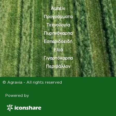
Αμπέλι
Προγράμματα
Τεχνολογία
Πυρηνόκαρπα
Εσπεριδοειδή
Ελιά
Γιγαρτόκαρπα
Περιβάλλον
© Agravia - All rights reserved
Powered by