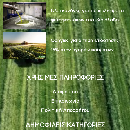
Νέοι κανόνες για τα υπολείμματα
φυτοφαρμάκων στο ελαιόλαδο
Οδηγίες για αίτηση επιδότησης
15% στην αγορά λιπασμάτων
ΧΡΗΣΙΜΕΣ ΠΛΗΡΟΦΟΡΙΕΣ
Διαφήμιση
Επικοινωνία
Πολιτική Απορρήτου
ΔΗΜΟΦΙΛΕΙΣ ΚΑΤΗΓΟΡΙΕΣ