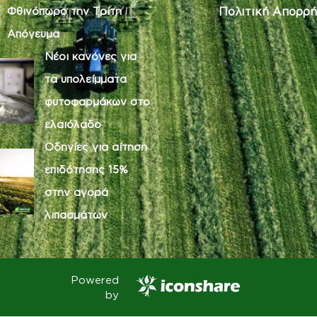
Φθινόπωρο την Τρίτη
Πολιτική Απορρή
Απόγευμα
Νέοι κανόνες για
τα υπολείμματα
φυτοφαρμάκων στο
ελαιόλαδο
Οδηγίες για αίτηση
επιδότησης 15%
στην αγορά
λιπασμάτων
Powered
by