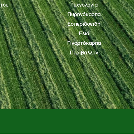
του
Τεχνολογία
Πυρηνόκαρπα
Εσπεριδοειδή
Ελιά
Γιγαρτόκαρπα
Περιβάλλον