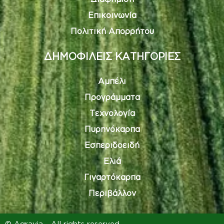
Επικοινωνία
Πολιτική Απορρήτου
ΔΗΜΟΦΙΛΕΙΣ ΚΑΤΗΓΟΡΙΕΣ
Αμπέλι
Προγράμματα
Τεχνολογία
Πυρηνόκαρπα
Εσπεριδοειδή
Ελιά
Γιγαρτόκαρπα
Περιβάλλον
© Agravia - All rights reserved