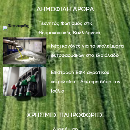
ΔΗΜΟΦΙΛΗ ΑΡΘΡΑ
Τεχνητός Φωτισμός στις
Θερμοκηπιακές Καλλιέργειες
Νέοι κανόνες για τα υπολείμματα
φυτοφαρμάκων στο ελαιόλαδο
Επιστροφή ΕΦΚ αγροτικού
πετρελαίου – Δεύτερη δόση τον
Ιούλιο
ΧΡΗΣΙΜΕΣ ΠΛΗΡΟΦΟΡΙΕΣ
Διαφήμιση