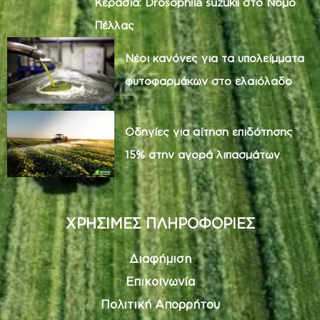
Κερασιά: Drosophila suzukii στο Νομό
Πέλλας
Νέοι κανόνες για τα υπολείμματα
φυτοφαρμάκων στο ελαιόλαδο
Οδηγίες για αίτηση επιδότησης
15% στην αγορά λιπασμάτων
ΧΡΗΣΙΜΕΣ ΠΛΗΡΟΦΟΡΙΕΣ
Διαφήμιση
Επικοινωνία
Πολιτική Απορρήτου