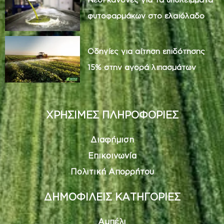
φυτοφαρμάκων στο ελαιόλαδο
Οδηγίες για αίτηση επιδότησης
15% στην αγορά λιπασμάτων
ΧΡΗΣΙΜΕΣ ΠΛΗΡΟΦΟΡΙΕΣ
Διαφήμιση
Επικοινωνία
Πολιτική Απορρήτου
ΔΗΜΟΦΙΛΕΙΣ ΚΑΤΗΓΟΡΙΕΣ
Αμπέλι