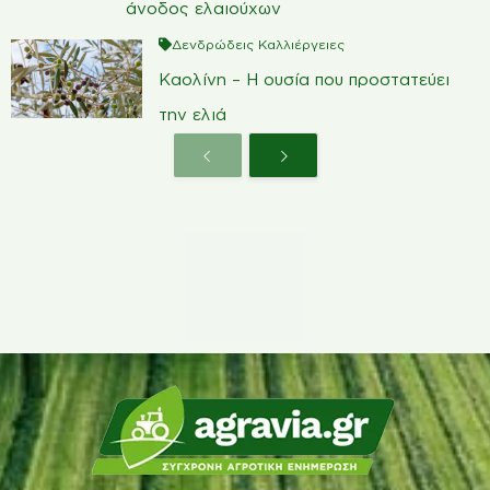
άνοδος ελαιούχων
Δενδρώδεις Καλλιέργειες
Καολίνη – Η ουσία που προστατεύει
την ελιά