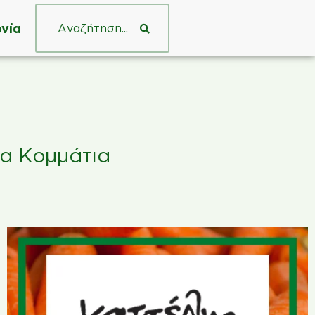
νία
λα Κομμάτια