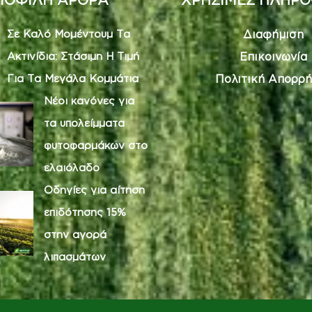
Σε Καλό Μοµέντουµ Τα
Διαφήμιση
Ακτινίδια: Στάσιμη Η Τιμή
Επικοινωνία
Για Τα Μεγάλα Κομμάτια
Πολιτική Απορρή
Νέοι κανόνες για
τα υπολείμματα
φυτοφαρμάκων στο
ελαιόλαδο
Οδηγίες για αίτηση
επιδότησης 15%
στην αγορά
λιπασμάτων