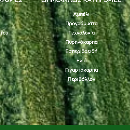
Αμπέλι
Προγράμματα
του
Τεχνολογία
Πυρηνόκαρπα
Εσπεριδοειδή
Ελιά
Γιγαρτόκαρπα
Περιβάλλον