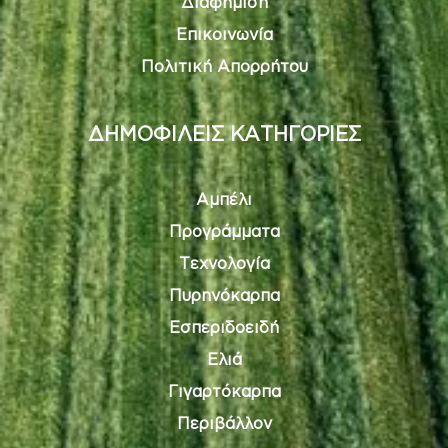
Διαφήμιση
Επικοινωνία
Πολιτική Απορρήτου
ΔΗΜΟΦΙΛΕΙΣ ΚΑΤΗΓΟΡΙΕΣ
Αμπέλι
Προγράμματα
Τεχνολογία
Πυρηνόκαρπα
Εσπεριδοειδή
Ελιά
Γιγαρτόκαρπα
Περιβάλλον