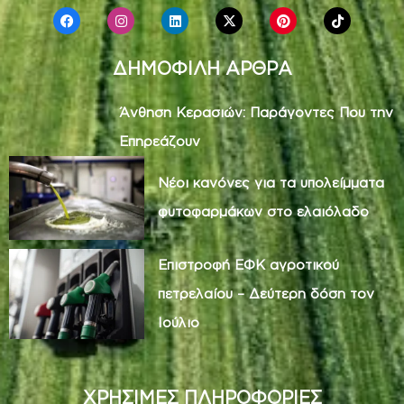
ΔΗΜΟΦΙΛΗ ΑΡΘΡΑ
Άνθηση Κερασιών: Παράγοντες Που την
Επηρεάζουν
Νέοι κανόνες για τα υπολείμματα
φυτοφαρμάκων στο ελαιόλαδο
Επιστροφή ΕΦΚ αγροτικού
πετρελαίου – Δεύτερη δόση τον
Ιούλιο
ΧΡΗΣΙΜΕΣ ΠΛΗΡΟΦΟΡΙΕΣ