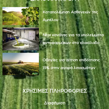
Καταπολέμηση Ασθενειών της
Αμπέλου
Νέοι κανόνες για τα υπολείμματα
φυτοφαρμάκων στο ελαιόλαδο
Οδηγίες για αίτηση επιδότησης
15% στην αγορά λιπασμάτων
ΧΡΗΣΙΜΕΣ ΠΛΗΡΟΦΟΡΙΕΣ
Διαφήμιση