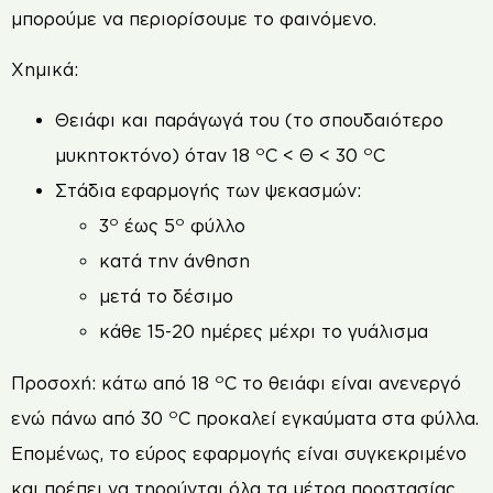
μπορούμε να περιορίσουμε το φαινόμενο.
Χημικά:
Θειάφι και παράγωγά του (το σπουδαιότερο
o
o
μυκητοκτόνο) όταν 18
C < Θ < 30
C
Στάδια εφαρμογής των ψεκασμών:
ο
ο
3
έως 5
φύλλο
κατά την άνθηση
μετά το δέσιμο
κάθε 15-20 ημέρες μέχρι το γυάλισμα
o
Προσοχή: κάτω από 18
C το θειάφι είναι ανενεργό
o
ενώ πάνω από 30
C προκαλεί εγκαύματα στα φύλλα.
Επομένως, το εύρος εφαρμογής είναι συγκεκριμένο
και πρέπει να τηρούνται όλα τα μέτρα προστασίας.