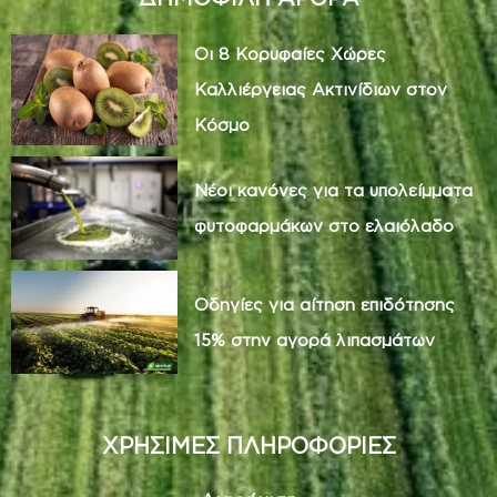
Οι 8 Κορυφαίες Χώρες
Καλλιέργειας Ακτινίδιων στον
Κόσμο
Νέοι κανόνες για τα υπολείμματα
φυτοφαρμάκων στο ελαιόλαδο
Οδηγίες για αίτηση επιδότησης
15% στην αγορά λιπασμάτων
ΧΡΗΣΙΜΕΣ ΠΛΗΡΟΦΟΡΙΕΣ