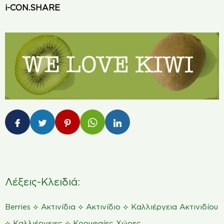
i-CON.SHARE
Λέξεις-Κλειδιά:
⟡
⟡
⟡
Berries
Ακτινίδια
Ακτινίδιο
Καλλιέργεια Ακτινιδίου
⟡
⟡
Καλλιέργειες
Κορυφαίες Χώρες